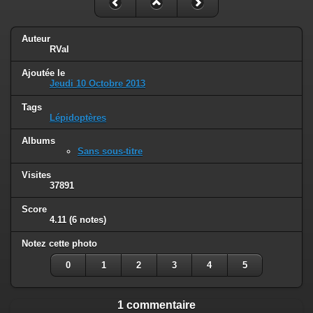
Auteur
RVal
Ajoutée le
Jeudi 10 Octobre 2013
Tags
Lépidoptères
Albums
Sans sous-titre
Visites
37891
Score
4.11
(6 notes)
Notez cette photo
0
1
2
3
4
5
1 commentaire