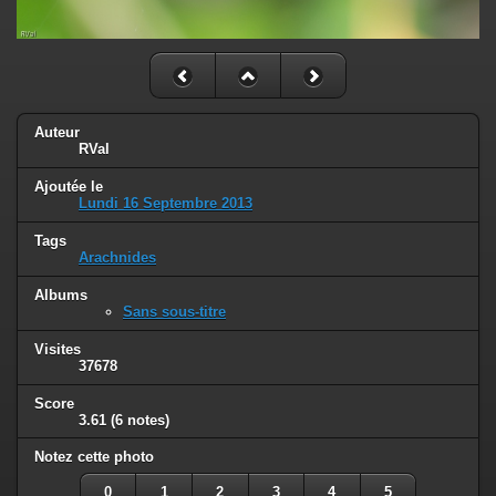
Auteur
RVal
Ajoutée le
Lundi 16 Septembre 2013
Tags
Arachnides
Albums
Sans sous-titre
Visites
37678
Score
3.61
(6 notes)
Notez cette photo
0
1
2
3
4
5